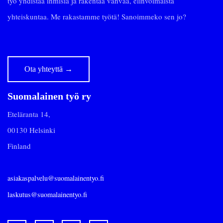
työ yhdistää ihmisiä ja rakentaa vahvaa, elinvoimaista
yhteiskuntaa. Me rakastamme työtä! Sanoimmeko sen jo?
Ota yhteyttä
→
Suomalainen työ ry
Eteläranta 14,
00130 Helsinki
Finland
asiakaspalvelu@suomalainentyo.fi
laskutus@suomalainentyo.fi