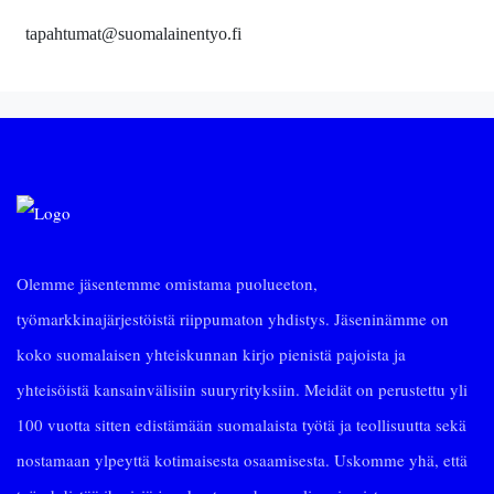
tapahtumat@suomalainentyo.fi
Olemme jäsentemme omistama puolueeton,
työmarkkinajärjestöistä riippumaton yhdistys. Jäseninämme on
koko suomalaisen yhteiskunnan kirjo pienistä pajoista ja
yhteisöistä kansainvälisiin suuryrityksiin. Meidät on perustettu yli
100 vuotta sitten edistämään suomalaista työtä ja teollisuutta sekä
nostamaan ylpeyttä kotimaisesta osaamisesta. Uskomme yhä, että