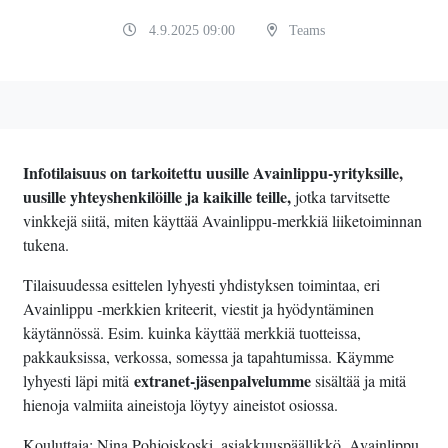
4.9.2025 09:00
Teams
Infotilaisuus on tarkoitettu uusille Avainlippu-yrityksille,
uusille yhteyshenkilöille ja kaikille teille,
jotka tarvitsette
vinkkejä siitä, miten käyttää Avainlippu-merkkiä liiketoiminnan
tukena.
Tilaisuudessa esittelen lyhyesti yhdistyksen toimintaa, eri
Avainlippu -merkkien kriteerit, viestit ja hyödyntäminen
käytännössä. Esim. kuinka käyttää merkkiä tuotteissa,
pakkauksissa, verkossa, somessa ja tapahtumissa. Käymme
extranet-jäsenpalvelumme
lyhyesti läpi mitä
sisältää ja mitä
hienoja valmiita aineistoja löytyy aineistot osiossa.
Kouluttaja: Nina Pohjoiskoski, asiakkuuspäällikkö, Avainlippu