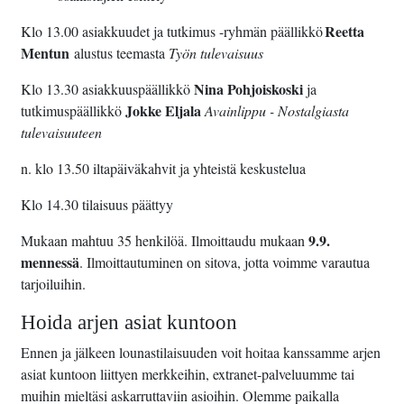
Reetta
Klo 13.00 asiakkuudet ja tutkimus -ryhmän päällikkö
Mentun
alustus teemasta
Työn tulevaisuus
Nina Pohjoiskoski
Klo 13.30 asiakkuuspäällikkö
ja
Jokke Eljala
tutkimuspäällikkö
Avainlippu - Nostalgiasta
tulevaisuuteen
n. klo 13.50 iltapäiväkahvit ja yhteistä keskustelua
Klo 14.30 tilaisuus päättyy
9.9.
Mukaan mahtuu 35 henkilöä. Ilmoittaudu mukaan
mennessä
. Ilmoittautuminen on sitova, jotta voimme varautua
tarjoiluihin.
Hoida arjen asiat kuntoon
Ennen ja jälkeen lounastilaisuuden voit hoitaa kanssamme arjen
asiat kuntoon liittyen merkkeihin, extranet-palveluumme tai
muihin mieltäsi askarruttaviin asioihin. Olemme paikalla