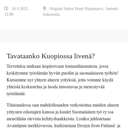
16.9.2025
Original Sokos Hotel Puijonsarvi, Samuel-
12:00
kokoustila
Tavataanko Kuopiossa livenä?
Tervetuloa mukaan inspiroivaan lounastilaisuuteen, jossa
keskitymme työelämän hyviin puoliin ja suomalaiseen työhön!
Kutsumme nyt yhteen alueen yrityksiä, jotta voimme käydä
yhteistä keskustelua ja luoda innostavaa ja menestyvää
työelämää.
Tilaisuudessa saat mahdollisuuden verkostoitua muiden alueen
yritysten edustajien kanssa ja kuulet Suomalainen työ ry:ssa
meneillään olevista kehityshankkeista. Lisäksi juhlistetaan
Avainlipun merkkivuosia, kurkistetaan Design from Finland- ja