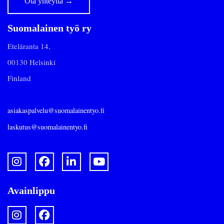
Ota yhteyttä
→
Suomalainen työ ry
Eteläranta 14,
00130 Helsinki
Finland
asiakaspalvelu@suomalainentyo.fi
laskutus@suomalainentyo.fi
Avainlippu