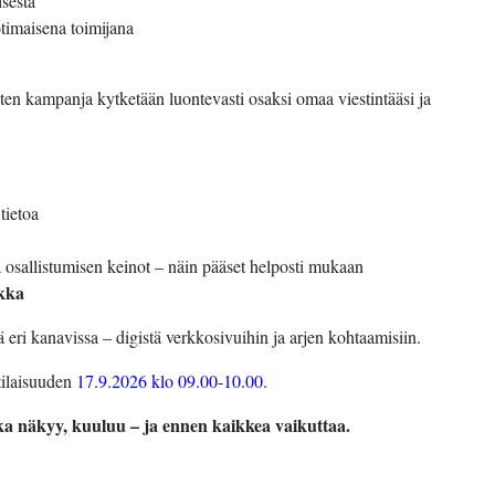
isesta
otimaisena toimijana
iten kampanja kytketään luontevasti osaksi omaa viestintääsi ja
tietoa
a osallistumisen keinot – näin pääset helposti mukaan
ikka
eri kanavissa – digistä verkkosivuihin ja arjen kohtaamisiin.
tilaisuuden
17.9.2026 klo 09.00-10.00.
 näkyy, kuuluu – ja ennen kaikkea vaikuttaa.