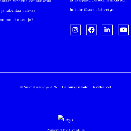
stamaan ylpeyttä kotimaisesta
laskutus@suomalainentyo.fi
 ja rakentaa vahvaa,
Sanoimmeko sen jo?
© Suomalainen työ 2026
Tietosuojaseloste
Käyttöehdot
Powered by
Eventilla