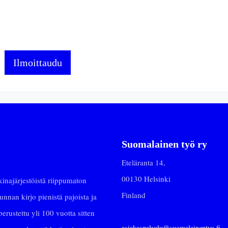
Suomalainen työ ry
Eteläranta 14,
00130 Helsinki
najärjestöistä riippumaton
Finland
nan kirjo pienistä pajoista ja
erustettu yli 100 vuotta sitten
asiakaspalvelu@suomalainentyo.fi