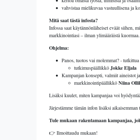
kertoa omasta työstä, ihmisistä ja osaam
vahvistaa mielikuvaa vastuullisena ja k
Mitä saat tästä infosta?
Infossa saat käytännönläheiset eväät siihen, m
markkinointiasi – ilman ylimääräistä kuormaa.
Ohjelma:
Panos, tuotos vai molemmat? - tutkittua 
Jokke Eljala
tutkimuspäällikkö
Kampanjan konsepti, valmiit aineistot j
Niina Oll
markkinointipäällikkö
Lisäksi kuulet, miten kampanjaa voi hyödyntää 
Järjestämme tämän infon lisäksi aikaisemman 
Tule mukaan rakentamaan kampanjaa, joka
👉 Ilmoittaudu mukaan!