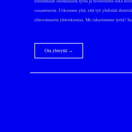
edistämään suomalaista työtä ja teollisuutta sekä no
osaamisesta. Uskomme yhä, että työ yhdistää ihmisiä
elinvoimaista yhteiskuntaa. Me rakastamme työtä! 
Ota yhteyttä
→