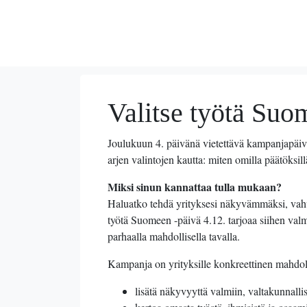
Valitse työtä Suo
Joulukuun 4. päivänä vietettävä kampanjapäivä
arjen valintojen kautta: miten omilla päätöksill
Miksi sinun kannattaa tulla mukaan?
Haluatko tehdä yrityksesi näkyvämmäksi, vahvist
työtä Suomeen -päivä 4.12. tarjoaa siihen val
parhaalla mahdollisella tavalla.
Kampanja on yrityksille konkreettinen mahdol
lisätä näkyvyyttä valmiin, valtakunnalli