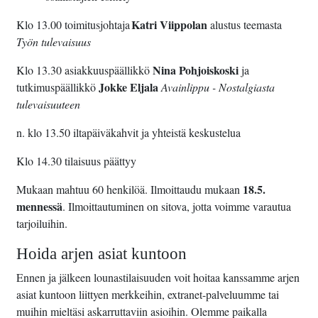
Katri Viippolan
Klo 13.00 toimitusjohtaja
alustus teemasta
Työn tulevaisuus
Nina Pohjoiskoski
Klo 13.30 asiakkuuspäällikkö
ja
Jokke Eljala
tutkimuspäällikkö
Avainlippu - Nostalgiasta
tulevaisuuteen
n. klo 13.50 iltapäiväkahvit ja yhteistä keskustelua
Klo 14.30 tilaisuus päättyy
18.5.
Mukaan mahtuu 60 henkilöä. Ilmoittaudu mukaan
mennessä
. Ilmoittautuminen on sitova, jotta voimme varautua
tarjoiluihin.
Hoida arjen asiat kuntoon
Ennen ja jälkeen lounastilaisuuden voit hoitaa kanssamme arjen
asiat kuntoon liittyen merkkeihin, extranet-palveluumme tai
muihin mieltäsi askarruttaviin asioihin. Olemme paikalla