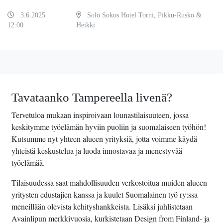
3.6.2025
Solo Sokos Hotel Torni, Pikku-Rusko &
12:00
Heikki
Tavataanko Tampereella livenä?
Tervetuloa mukaan inspiroivaan lounastilaisuuteen, jossa
keskitymme työelämän hyviin puoliin ja suomalaiseen työhön!
Kutsumme nyt yhteen alueen yrityksiä, jotta voimme käydä
yhteistä keskustelua ja luoda innostavaa ja menestyvää
työelämää.
Tilaisuudessa saat mahdollisuuden verkostoitua muiden alueen
yritysten edustajien kanssa ja kuulet Suomalainen työ ry:ssa
meneillään olevista kehityshankkeista. Lisäksi juhlistetaan
Avainlipun merkkivuosia, kurkistetaan Design from Finland- ja