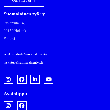
Ota yhteyttä
→
Suomalainen työ ry
Eteläranta 14,
00130 Helsinki
Finland
asiakaspalvelu@suomalainentyo.fi
laskutus@suomalainentyo.fi
Avainlippu