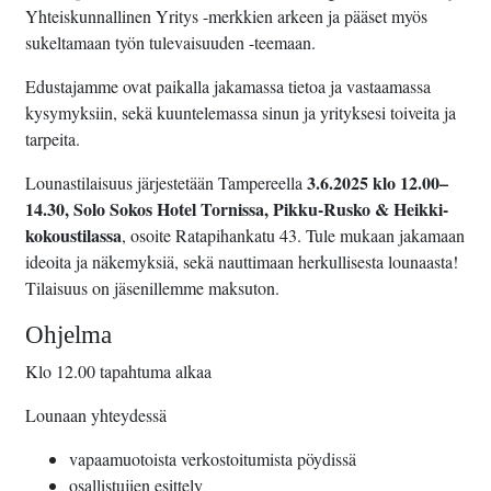
Yhteiskunnallinen Yritys -merkkien arkeen ja pääset myös
sukeltamaan työn tulevaisuuden -teemaan.
Edustajamme ovat paikalla jakamassa tietoa ja vastaamassa
kysymyksiin, sekä kuuntelemassa sinun ja yrityksesi toiveita ja
tarpeita.
3.6.2025 klo 12.00–
Lounastilaisuus järjestetään Tampereella
14.30, Solo Sokos Hotel Tornissa, Pikku-Rusko & Heikki-
kokoustilassa
, osoite Ratapihankatu 43. Tule mukaan jakamaan
ideoita ja näkemyksiä, sekä nauttimaan herkullisesta lounaasta!
Tilaisuus on jäsenillemme maksuton.
Ohjelma
Klo 12.00 tapahtuma alkaa
Lounaan yhteydessä
vapaamuotoista verkostoitumista pöydissä
osallistujien esittely