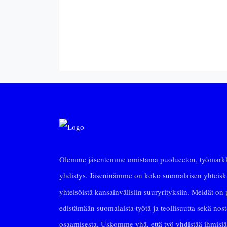
Olemme jäsentemme omistama puolueeton, työmarkki
yhdistys. Jäseninämme on koko suomalaisen yhteiskun
yhteisöistä kansainvälisiin suuryrityksiin. Meidät on p
edistämään suomalaista työtä ja teollisuutta sekä no
osaamisesta. Uskomme yhä, että työ yhdistää ihmisiä