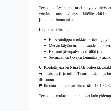
Tervetuloa Avainlippu-merkin hyödyntämiseen 
yrityksille, uusille yhteyshenkilöille sekä ka
ja liiketoiminnan tukena.
Käymme tiiviisti läpi:
Eri Avainlippu-merkkien kriteerit ja ydin
Merkin käytön mahdollisuudet: tuotteet,
Extranet-jäsenpalvelun sisällöt ja valmii
Suomalainen työ ry:n toimintaa ja ajank
Nina Pohjoiskoski
Kouluttajana on
, asiak
💬
Tilaisuus järjestetään Teams-alustalla, ja h
🎯
tilaisuutta.
Ilmoittaudu mukaan viimeistään 13.10.202
📅
Tervetuloa mukaan — niin uudet kuin pidempää