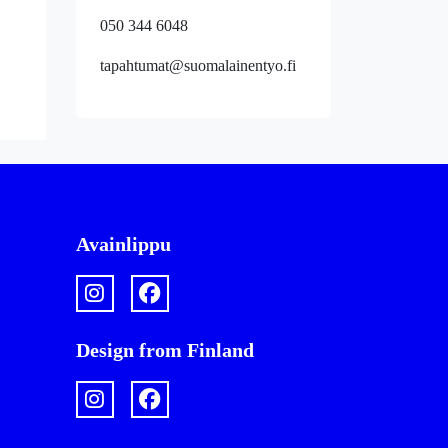
050 344 6048
tapahtumat@suomalainentyo.fi
Avainlippu
Design from Finland