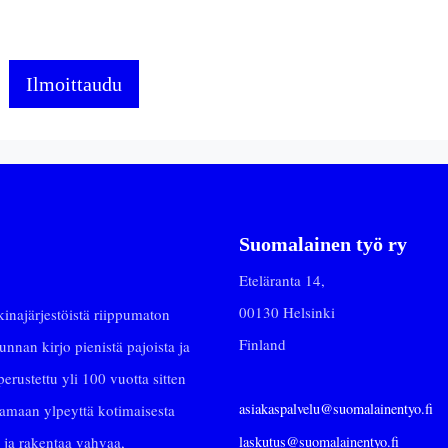
Suomalainen työ ry
Eteläranta 14,
00130 Helsinki
najärjestöistä riippumaton
Finland
nan kirjo pienistä pajoista ja
erustettu yli 100 vuotta sitten
asiakaspalvelu@suomalainentyo.fi
stamaan ylpeyttä kotimaisesta
laskutus@suomalainentyo.fi
 ja rakentaa vahvaa,