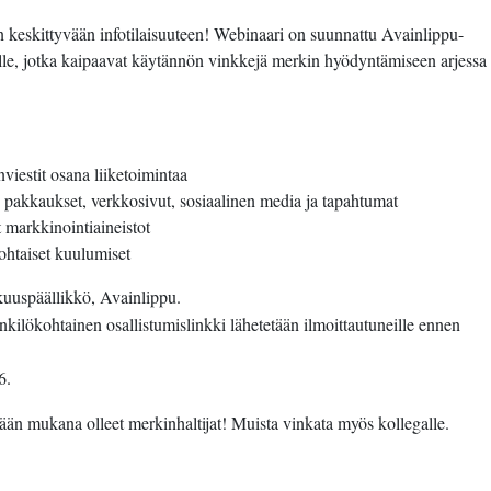
keskittyvään infotilaisuuteen! Webinaari on suunnattu Avainlippu-
ikille, jotka kaipaavat käytännön vinkkejä merkin hyödyntämiseen arjessa
viestit osana liiketoimintaa
 pakkaukset, verkkosivut, sosiaalinen media ja tapahtumat
t markkinointiaineistot
ohtaiset kuulumiset
kuuspäällikkö, Avainlippu.
enkilökohtainen osallistumislinkki lähetetään ilmoittautuneille ennen
6.
n mukana olleet merkinhaltijat! Muista vinkata myös kollegalle.