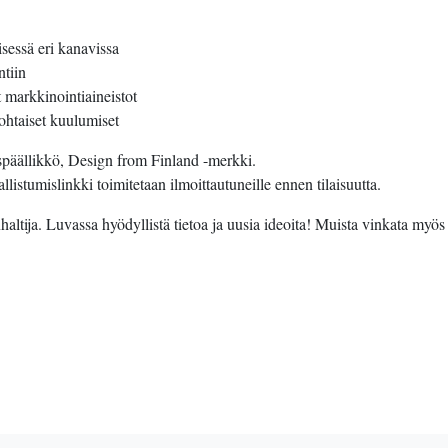
sessä eri kanavissa
ntiin
t markkinointiaineistot
ohtaiset kuulumiset
späällikkö, Design from Finland -merkki.
allistumislinkki toimitetaan ilmoittautuneille ennen tilaisuutta.
ltija. Luvassa hyödyllistä tietoa ja uusia ideoita! Muista vinkata myös