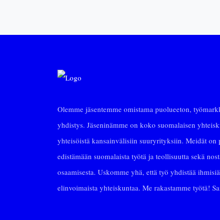
Olemme jäsentemme omistama puolueeton, työmarkki
yhdistys. Jäseninämme on koko suomalaisen yhteiskun
yhteisöistä kansainvälisiin suuryrityksiin. Meidät on p
edistämään suomalaista työtä ja teollisuutta sekä no
osaamisesta. Uskomme yhä, että työ yhdistää ihmisiä
elinvoimaista yhteiskuntaa. Me rakastamme työtä! 