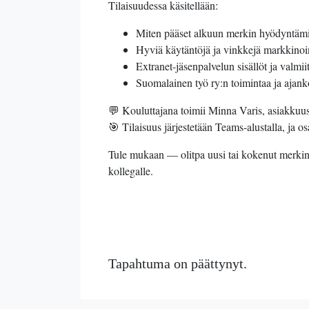
Tilaisuudessa käsitellään:
Miten pääset alkuun merkin hyödyntämi
Hyviä käytäntöjä ja vinkkejä markkinoi
Extranet-jäsenpalvelun sisällöt ja valmii
Suomalainen työ ry:n toimintaa ja ajank
💬 Kouluttajana toimii Minna Varis, asiakkuu
🎯 Tilaisuus järjestetään Teams-alustalla, ja os
Tule mukaan — olitpa uusi tai kokenut merkinha
kollegalle.
Tapahtuma on päättynyt.