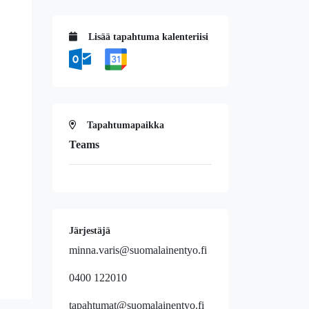
Lisää tapahtuma kalenteriisi
Tapahtumapaikka
Teams
Järjestäjä
minna.varis@suomalainentyo.fi
0400 122010
tapahtumat@suomalainentyo.fi