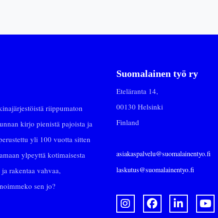
Suomalainen työ ry
Eteläranta 14,
00130 Helsinki
najärjestöistä riippumaton
Finland
nan kirjo pienistä pajoista ja
erustettu yli 100 vuotta sitten
asiakaspalvelu@suomalainentyo.fi
stamaan ylpeyttä kotimaisesta
laskutus@suomalainentyo.fi
 ja rakentaa vahvaa,
Sanoimmeko sen jo?