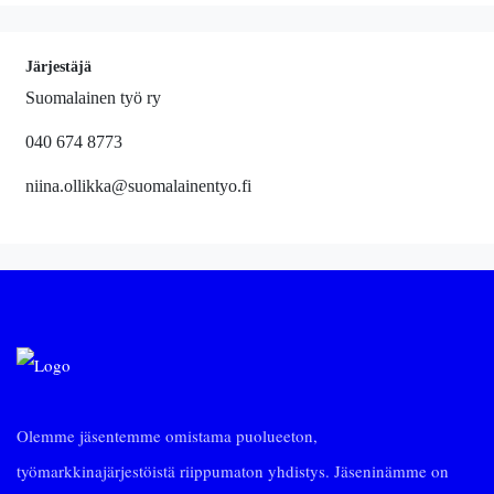
Järjestäjä
Suomalainen työ ry
040 674 8773
niina.ollikka@suomalainentyo.fi
Olemme jäsentemme omistama puolueeton,
työmarkkinajärjestöistä riippumaton yhdistys. Jäseninämme on