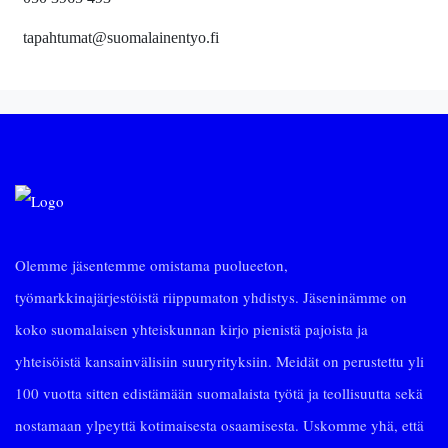
tapahtumat@suomalainentyo.fi
Olemme jäsentemme omistama puolueeton,
työmarkkinajärjestöistä riippumaton yhdistys. Jäseninämme on
koko suomalaisen yhteiskunnan kirjo pienistä pajoista ja
yhteisöistä kansainvälisiin suuryrityksiin. Meidät on perustettu yli
100 vuotta sitten edistämään suomalaista työtä ja teollisuutta sekä
nostamaan ylpeyttä kotimaisesta osaamisesta. Uskomme yhä, että