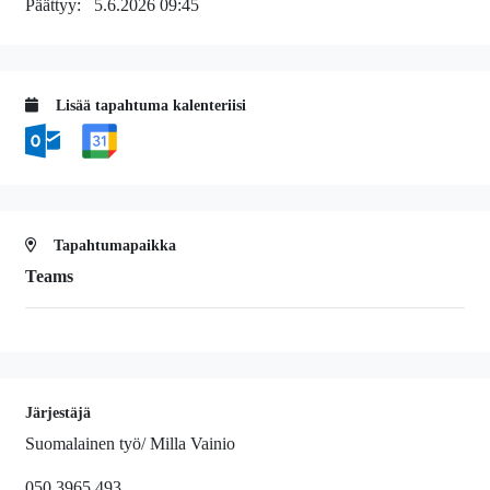
Päättyy:
5.6.2026 09:45
Lisää tapahtuma kalenteriisi
Tapahtumapaikka
Teams
Järjestäjä
Suomalainen työ/ Milla Vainio
050 3965 493