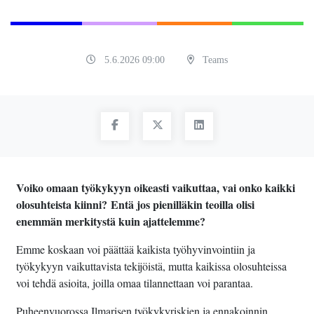
5.6.2026 09:00
Teams
Voiko omaan työkykyyn oikeasti vaikuttaa, vai onko kaikki
olosuhteista kiinni? Entä jos pienilläkin teoilla olisi
enemmän merkitystä kuin ajattelemme?
Emme koskaan voi päättää kaikista työhyvinvointiin ja
työkykyyn vaikuttavista tekijöistä, mutta kaikissa olosuhteissa
voi tehdä asioita, joilla omaa tilannettaan voi parantaa.
Puheenvuorossa Ilmarisen työkykyriskien ja ennakoinnin