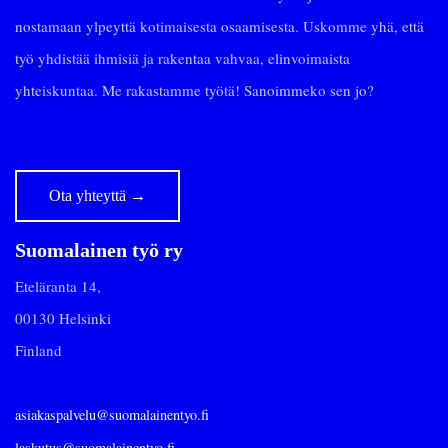
nostamaan ylpeyttä kotimaisesta osaamisesta. Uskomme yhä, että
työ yhdistää ihmisiä ja rakentaa vahvaa, elinvoimaista
yhteiskuntaa. Me rakastamme työtä! Sanoimmeko sen jo?
Ota yhteyttä
→
Suomalainen työ ry
Eteläranta 14,
00130 Helsinki
Finland
asiakaspalvelu@suomalainentyo.fi
laskutus@suomalainentyo.fi