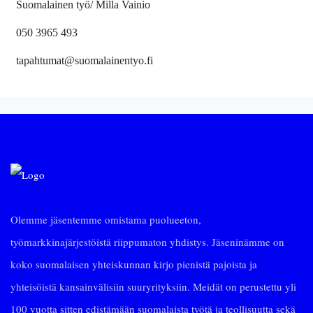
Suomalainen työ/ Milla Vainio
050 3965 493
tapahtumat@suomalainentyo.fi
Olemme jäsentemme omistama puolueeton,
työmarkkinajärjestöistä riippumaton yhdistys. Jäseninämme on
koko suomalaisen yhteiskunnan kirjo pienistä pajoista ja
yhteisöistä kansainvälisiin suuryrityksiin. Meidät on perustettu yli
100 vuotta sitten edistämään suomalaista työtä ja teollisuutta sekä