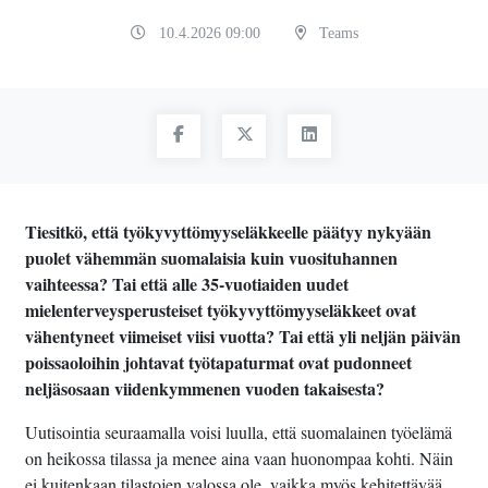
10.4.2026 09:00
Teams
Tiesitkö, että työkyvyttömyyseläkkeelle päätyy nykyään
puolet vähemmän suomalaisia kuin vuosituhannen
vaihteessa? Tai että alle 35-vuotiaiden uudet
mielenterveysperusteiset työkyvyttömyyseläkkeet ovat
vähentyneet viimeiset viisi vuotta? Tai että yli neljän päivän
poissaoloihin johtavat työtapaturmat ovat pudonneet
neljäsosaan viidenkymmenen vuoden takaisesta?
Uutisointia seuraamalla voisi luulla, että suomalainen työelämä
on heikossa tilassa ja menee aina vaan huonompaa kohti. Näin
ei kuitenkaan tilastojen valossa ole, vaikka myös kehitettävää