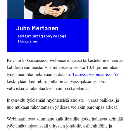
Kevään kaksiosaisessa webinaarisarjassa tarkastelemme teemaa
kahdesta suunnasta. Ensimmäisessä osassa 10.4. pureudutaan
työelämän tilannekuvaan ja dataan.
Toisessa webinaarissa 5.6.
keskitytään keinoihin, joilla omaa työssäjaksamista voi
vahvistaa ja rakentaa kestävämpää työelämää.
Inspiroidu työelämän myönteisistä asioista – varaa paikkasi ja
tule mukaan rakentamaan yhdessä vieläkin parempaa arkea!
Webinaarit ovat suunnattu kaikille niille, jotka haluavat kehittää
työelämätaitojaan sekä yritysten johdolle, esihenkilöille ja