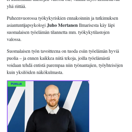
yhä riittää.
Puheenvuorossa työkykyriskien ennakoinnin ja tutkimuksen
Juho Mertanen
asiantuntijapsykologi
Ilmarisesta käy läpi
suomalaisen työelämän tilannetta mm. työkykytilastojen
valossa.
Suomalaisen työn tavoitteena on tuoda esiin työelämän hyviä
puolia – ja ennen kaikkea niitä tekoja, joilla työelämästä
voidaan tehdä entistä parempaa niin työnantajien, työyhteisöjen
kuin yksilöiden näkökulmasta.